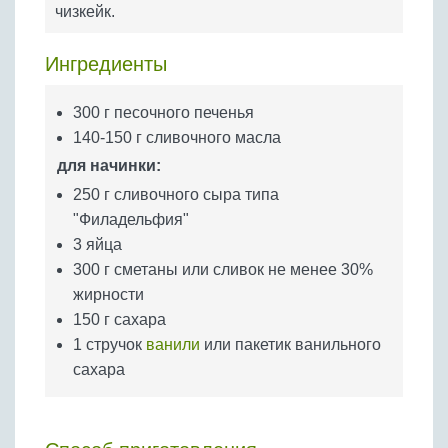
Бобовые
чизкейк.
Яйца
Ингредиенты
Крупы
300 г песочного печенья
140-150 г сливочного масла
для начинки:
250 г сливочного сыра типа
"Филадельфия"
3 яйца
300 г сметаны или сливок не менее 30%
жирности
150 г сахара
1 стручок
ванили
или пакетик ванильного
сахара