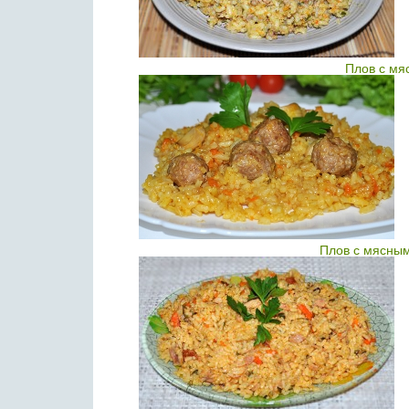
Плов с м
Плов с мясны