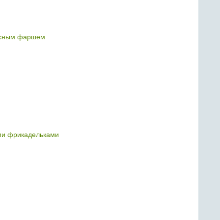
ясным фаршем
ми фрикадельками