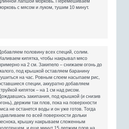
длинной лапшой морковь. Перемешиваем
морковь с мясом и луком, тушим 10 минут.
Добавляем половину всех специй, солим.
Наливаем кипятка, чтобы накрывал мясо
примерно на 2 см. Закипело – снижаем огонь до
малого, под крышкой оставляем баранину
тушиться на час. Ровным слоем насыпаем рис,
оставшиеся специи, аккуратно добавляем
струйкой кипяток – на 1 см над рисом.
Дождавшись закипания, под крышкой (и снизив
огонь), держим так плов, пока на поверхности
риса не останется воды и он уже готов. Тогда
вдавливаем по всей поверхности дольки
чеснока, крышку накрываем сложенным
полотенцем, и еще минут 15 держим плов на