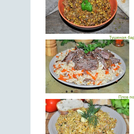
Тушеная ба
Плов по