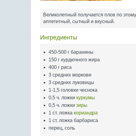
Великолепный получается плов по этому
аппетитный, сытный и вкусный.
Ингредиенты
450-500 г баранины
150 г курдючного жира
400 г риса
3 средних моркови
3 средних луковицы
1-1,5 головки чеснока
0,5 ч. ложки
куркумы
0,5 ч. ложки
зиры
1 ст. ложка
кориандра
1 ст. ложка барбариса
перец, соль