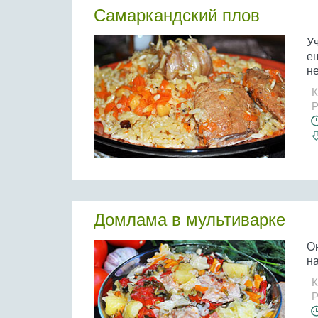
Самаркандский плов
У
ещ
не
К
Р
Домлама в мультиварке
О
на
К
Р