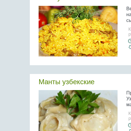
В
н
с
К
Р
Манты узбекские
П
Уз
ма
К
Р