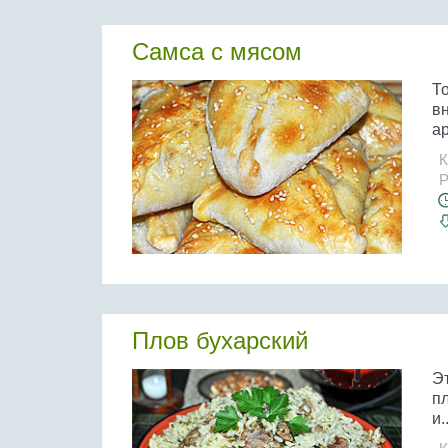
Самса с мясом
То
вн
ар
К
Р
Плов бухарский
Эт
п
и..