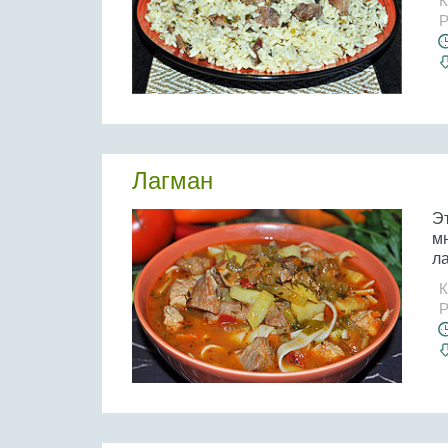
К
Р
Лагман
Э
м
ла
К
Р