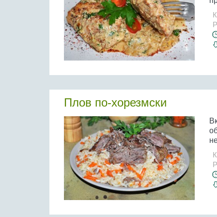
пр
К
Р
Плов по-хорезмски
Вк
о
не
К
Р