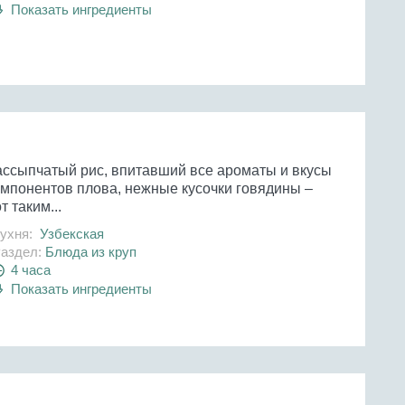
Показать ингредиенты
ассыпчатый рис, впитавший все ароматы и вкусы
омпонентов плова, нежные кусочки говядины –
т таким...
ухня:
Узбекская
аздел:
Блюда из круп
4 часа
Показать ингредиенты