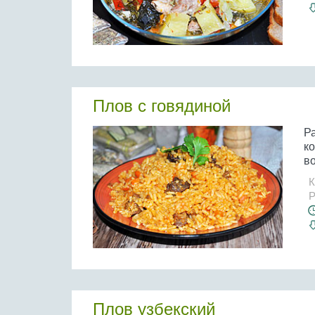
Плов с говядиной
Р
к
во
К
Р
Плов узбекский