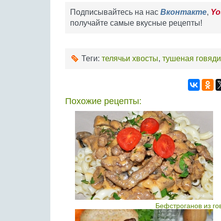
Подписывайтесь на нас
Вконтакте
,
Yo
получайте самые вкусные рецепты!
Теги:
телячьи хвосты
,
тушеная говяд
Похожие рецепты:
Бефстроганов из го