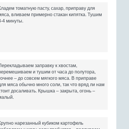
Кладем томатную пасту, сахар, приправу для
мяса, вливаем примерно стакан кипятка. Тушим
3-4 минуты.
Перекладываем заправку к хвостам,
перемешиваем и тушим от часа до полутора,
точнее – до совсем мягкого мяса. В приправе
для мяса обычно много соли, так что вряд ли нам
стоит досаливать. Крышка – закрыта, огонь –
малый.
Крупно нарезанный кубиком картофель