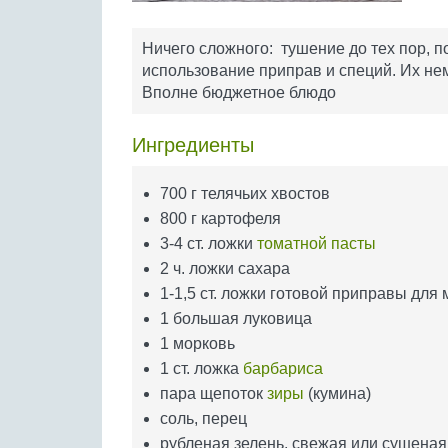
Ничего сложного: тушение до тех пор, п
использование приправ и специй. Их нем
Вполне бюджетное блюдо
Ингредиенты
700 г телячьих хвостов
800 г картофеля
3-4 ст. ложки
томатной пасты
2 ч. ложки сахара
1-1,5 ст. ложки готовой приправы для 
1 большая луковица
1 морковь
1 ст. ложка
барбариса
пара щепоток
зиры
(кумина)
соль, перец
рубленая зелень, свежая или сушеная