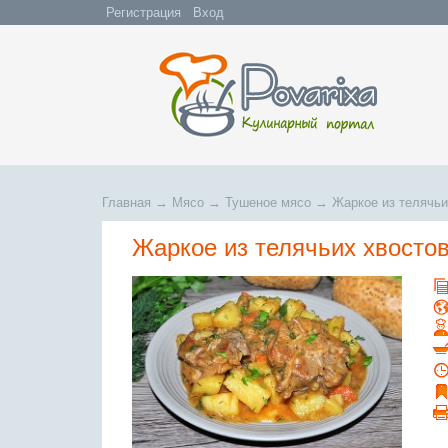
Регистрация
Вход
Главная
→
Мясо
→
Тушеное мясо
→
Жаркое из телячьи
Жаркое из телячьих хвосто