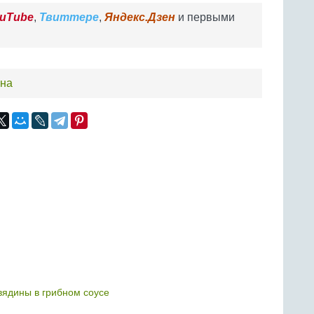
uTube
,
Твиттере
,
Яндекс.Дзен
и первыми
ина
вядины в грибном соусе