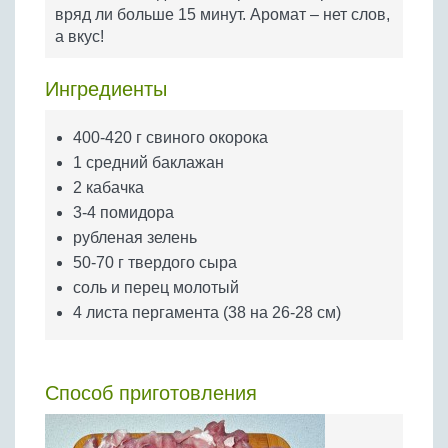
Бобовые
вряд ли больше 15 минут. Аромат – нет слов,
а вкус!
Яйца
Крупы
Ингредиенты
400-420 г свиного окорока
1 средний баклажан
2 кабачка
3-4 помидора
рубленая зелень
50-70 г твердого сыра
соль и перец молотый
4 листа пергамента (38 на 26-28 см)
Способ приготовления