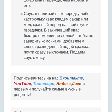
10-15 минут прежде, чем нарезать
его.
Соус: в налитый в сковородку либо
кастрюльку квас кладем сахар или
мед, красный перец на свой вкус и
гвоздички. В закипевший квас,
быстро помешивая ложкой, чтобы не
заварить комочками, добавляем
слегка разведенный водой крахмал,
почти сразу выключаем. Подаем
соус к мясу.
Подписывайтесь на нас
Вконтакте
,
YouTube
,
Твиттере
,
Яндекс.Дзен
и
первыми получайте самые вкусные
рецепты!