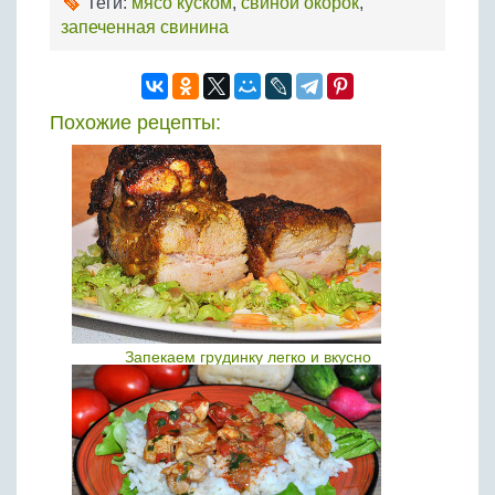
Теги:
мясо куском
,
свиной окорок
,
запеченная свинина
Похожие рецепты:
Запекаем грудинку легко и вкусно