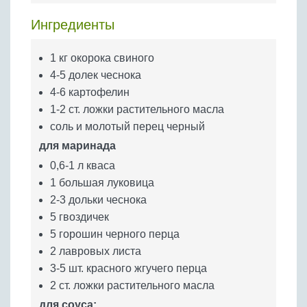
Бобовые
Ингредиенты
Яйца
Крупы
1 кг окорока свиного
4-5 долек чеснока
4-6 картофелин
1-2 ст. ложки растительного масла
соль и молотый перец черный
для маринада
0,6-1 л кваса
1 большая луковица
2-3 дольки чеснока
5 гвоздичек
5 горошин черного перца
2 лавровых листа
3-5 шт. красного жгучего перца
2 ст. ложки растительного масла
для соуса: