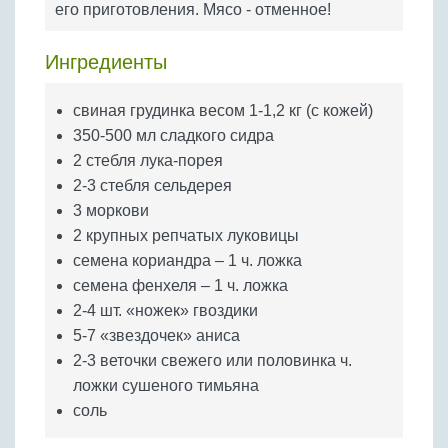
его приготовления. Мясо - отменное!
Бобовые
Яйца
Ингредиенты
Крупы
свиная грудинка весом 1-1,2 кг (с кожей)
350-500 мл сладкого сидра
2 стебля лука-порея
2-3 стебля сельдерея
3 моркови
2 крупных репчатых луковицы
семена кориандра – 1 ч. ложка
семена фенхеля – 1 ч. ложка
2-4 шт. «ножек» гвоздики
5-7 «звездочек» аниса
2-3 веточки свежего или половинка ч.
ложки сушеного тимьяна
соль