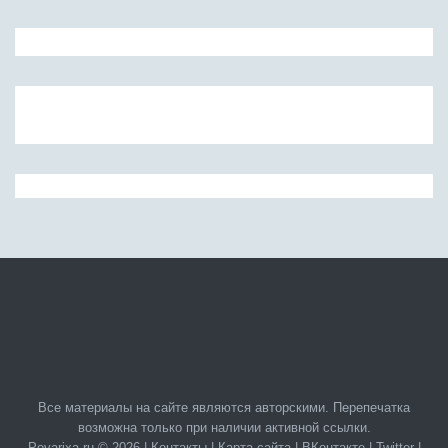
Все материалы на сайте являются авторскими. Перепечатка
возможна только при наличии активной ссылки.
Povarixa.ru © 2026 |
Контакты
|
Карта сайта
|
ВКонтакте
|
Twitter
|