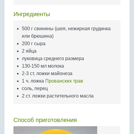
Бобовые
Яйца
Ингредиенты
Крупы
500 г свинины (шея, нежирная грудинка
или брюшина)
200 г сыра
2 яйца
луковица среднего размера
130-150 мл молока
2-3 ст. ложки майонеза
1 ч. ложка
Прованских трав
соль, перец
2 ст. ложки растительного масла
Способ приготовления