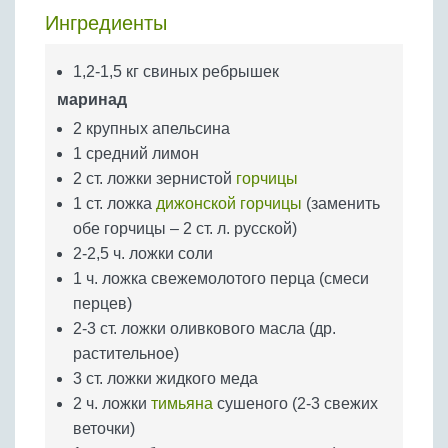
Бобовые
Ингредиенты
Яйца
1,2-1,5 кг свиных ребрышек
Крупы
маринад
2 крупных апельсина
1 средний лимон
2 ст. ложки зернистой
горчицы
1 ст. ложка
дижонской горчицы
(заменить
обе горчицы – 2 ст. л. русской)
2-2,5 ч. ложки соли
1 ч. ложка свежемолотого перца (смеси
перцев)
2-3 ст. ложки оливкового масла (др.
растительное)
3 ст. ложки жидкого меда
2 ч. ложки
тимьяна
сушеного (2-3 свежих
веточки)