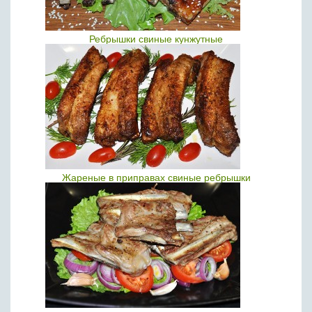
Ребрышки свиные кунжутные
Жареные в приправах свиные ребрышки