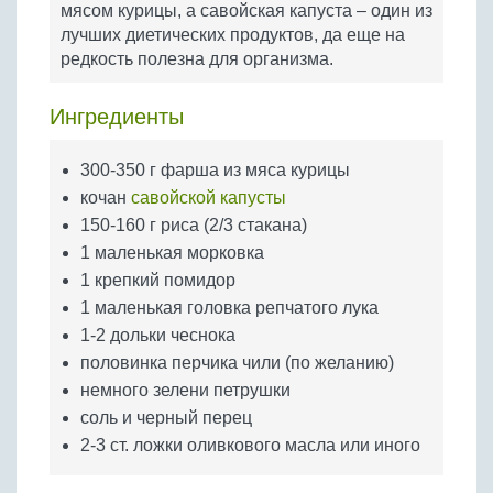
мясом курицы, а савойская капуста – один из
Бобовые
лучших диетических продуктов, да еще на
Яйца
редкость полезна для организма.
Крупы
Ингредиенты
300-350 г фарша из мяса курицы
кочан
савойской капусты
150-160 г риса (2/3 стакана)
1 маленькая морковка
1 крепкий помидор
1 маленькая головка репчатого лука
1-2 дольки чеснока
половинка перчика чили (по желанию)
немного зелени петрушки
соль и черный перец
2-3 ст. ложки оливкового масла или иного