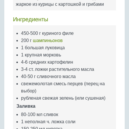
Бобовые
жаркое из курицы с картошкой и грибами
Яйца
Ингредиенты
Крупы
450-500 г куриного филе
200 г
шампиньонов
1 большая луковица
1 крупная морковь
4-6 средних картофелин
3-4 ст. ложки растительного масла
40-50 г сливочного масла
свежемолотая смесь перцев (перец на
выбор)
рубленая свежая зелень (или сушеная)
Заливка
80-100 мл сливок
1 неполная ч. ложка соли
150-250 мл кипятка