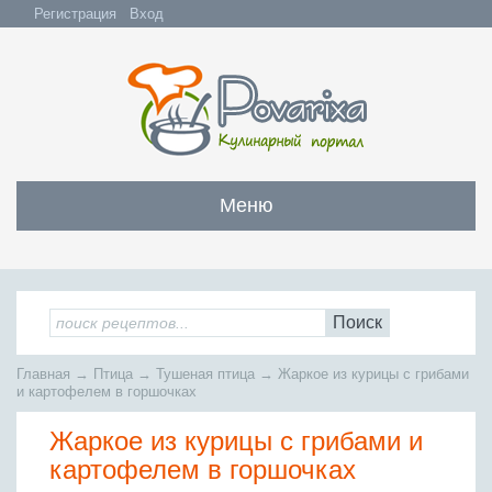
Регистрация
Вход
Меню
Закуски
Все закуски
Салаты
Поиск
Бутерброды и сэндвичи
Все салаты
Супы
Главная
→
Птица
→
Тушеная птица
→
Жаркое из курицы с грибами
С мясом и субпродуктами
Салаты с мясом
и картофелем в горшочках
Все супы
Мясо
С рыбой и морепродуктами
С рыбой и морепродуктами
Жаркое из курицы с грибами и
Бульоны
Всё мясо
Овощные и грибные
Рыба
Овощные салаты
картофелем в горшочках
Заправочные супы
Заливные блюда
Жареное мясо
Вся рыба
Фруктовые салаты