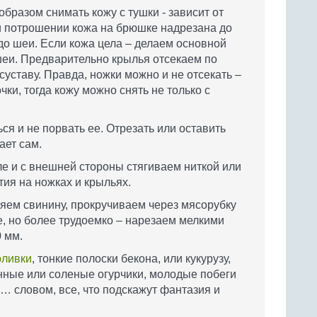
бразом снимать кожу с тушки - зависит от
ри потрошении кожа на брюшке надрезана до
 до шеи. Если кожа цела – делаем основной
 шеи. Предварительно крылья отсекаем по
суставу. Правда, ножки можно и не отсекать –
чки, тогда кожу можно снять не только с
ся и не порвать ее. Отрезать или оставить
ает сам.
е и с внешней стороны стягиваем ниткой или
ия на ножках и крыльях.
ляем свинину, прокручиваем через мясорубку
це, но более трудоемко – нарезаем мелкими
 мм.
оливки
, тонкие полоски бекона, или кукурузу,
нные или соленые огурчики, молодые побеги
… словом, все, что подскажут фантазия и