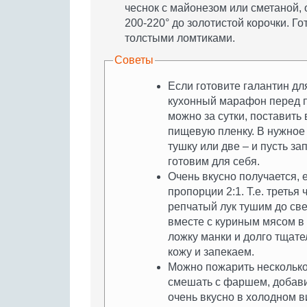
чеснок с майонезом или сметаной, 
200-220° до золотистой корочки. Г
толстыми ломтиками.
Советы
Если готовите галантин дл
кухонный марафон перед 
можно за сутки, поставить
пищевую пленку. В нужное 
тушку или две – и пусть за
готовим для себя.
Очень вкусно получается,
пропорции 2:1. Т.е. треть
репчатый лук тушим до св
вместе с куриным мясом в 
ложку манки и долго тща
кожу и запекаем.
Можно пожарить несколько 
смешать с фаршем, добавит
очень вкусно в холодном в