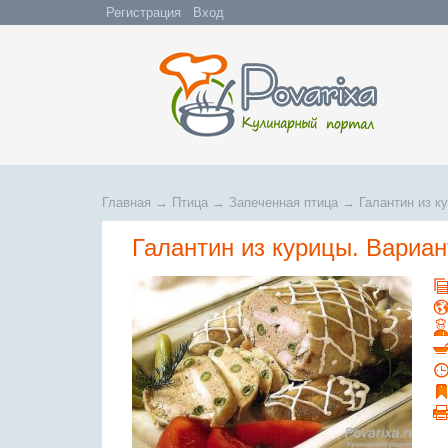
Регистрация
Вход
Главная
→
Птица
→
Запеченная птица
→
Галантин из к
Галантин из курицы. Вариа