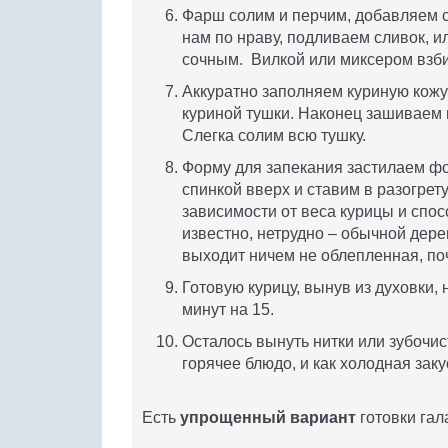
Фарш солим и перчим, добавляем с
нам по нраву, подливаем сливок, и
сочным. Вилкой или миксером вз
Аккуратно заполняем куриную кож
куриной тушки. Наконец зашиваем 
Слегка солим всю тушку.
Форму для запекания застилаем фо
спинкой вверх и ставим в разогрету
зависимости от веса курицы и спос
известно, нетрудно – обычной дере
выходит ничем не облепленная, почт
Готовую курицу, вынув из духовки,
минут на 15.
Осталось вынуть нитки или зубочис
горячее блюдо, и как холодная заку
Есть
упрощенный вариант
готовки гал