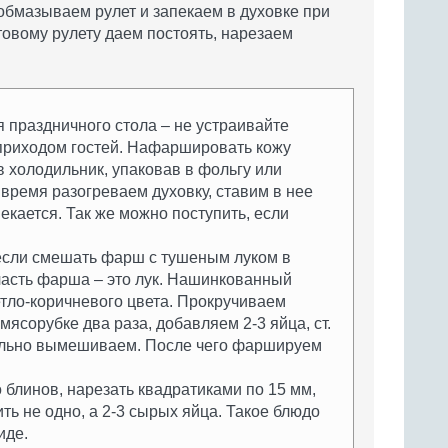
обмазываем рулет и запекаем в духовке при
отовому рулету даем постоять, нарезаем
я праздничного стола – не устраивайте
приходом гостей. Нафаршировать кожу
 в холодильник, упаковав в фольгу или
время разогреваем духовку, ставим в нее
пекается. Так же можно поступить, если
 если смешать фарш с тушеным луком в
я часть фарша – это лук. Нашинкованный
етло-коричневого цвета. Прокручиваем
мясорубке два раза, добавляем 2-3 яйца, ст.
тельно вымешиваем. После чего фаршируем
блинов, нарезать квадратиками по 15 мм,
ь не одно, а 2-3 сырых яйца. Такое блюдо
иде.