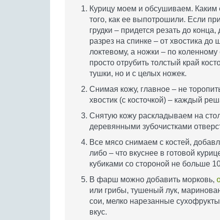
Курицу моем и обсушиваем. Каким о
того, как ее выпотрошили. Если п
грудки – придется резать до конца,
разрез на спинке – от хвостика до
локтевому, а ножки – по коленному 
просто отрубить толстый край косто
тушки, но и с целых ножек.
Снимая кожу, главное – не торопить
хвостик (с косточкой) – каждый реш
Снятую кожу раскладываем на стол
деревянными зубочистками отверст
Все мясо снимаем с костей, добав
либо – что вкуснее в готовой кури
кубиками со стороной не больше 10
В фарш можно добавить морковь,
или грибы, тушеный лук, маринова
сои, мелко нарезанные сухофрукты
вкус.