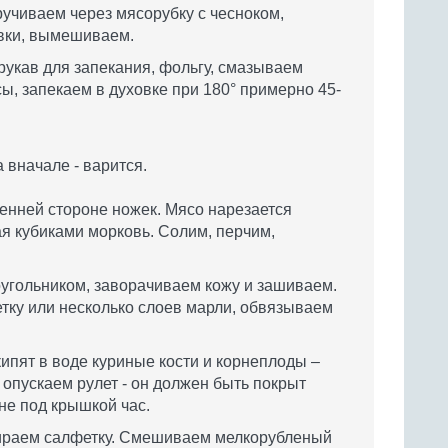
ручиваем через мясорубку с чесноком,
ивки, вымешиваем.
укав для запекания, фольгу, смазываем
ы, запекаем в духовке при 180° примерно 45-
а вначале - варится.
ренней стороне ножек. Мясо нарезается
ая кубиками морковь. Солим, перчим,
гольником, заворачиваем кожу и зашиваем.
тку или несколько слоев марли, обвязываем
ипят в воде куриные кости и корнеплоды –
 опускаем рулет - он должен быть покрыт
не под крышкой час.
бираем салфетку. Смешиваем мелкорубленый