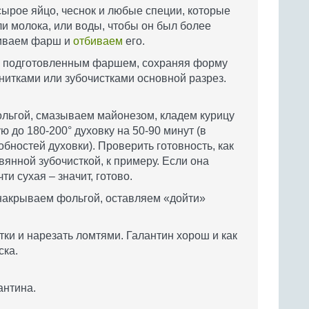
ырое яйцо, чеснок и любые специи, которые
ли молока, или воды, чтобы он был более
биваем фарш и
отбиваем
его.
у подготовленным фаршем, сохраняя форму
нитками или зубочистками основной разрез.
льгой, смазываем майонезом, кладем курицу
ю до 180-200° духовку на 50-90 минут (в
обностей духовки). Проверить готовность, как
вянной зубочисткой, к примеру. Если она
и сухая – значит, готово.
 накрываем фольгой, оставляем «дойти»
тки и нарезать ломтями. Галантин хорош и как
ска.
антина.