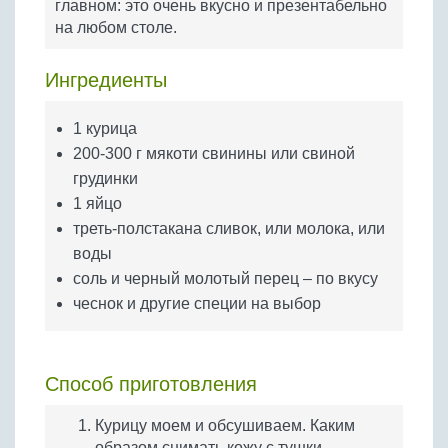
главном: это очень вкусно и презентабельно
Бобовые
на любом столе.
Яйца
Крупы
Ингредиенты
1 курица
200-300 г мякоти свинины или свиной
грудинки
1 яйцо
треть-полстакана сливок, или молока, или
воды
соль и черный молотый перец – по вкусу
чеснок и другие специи на выбор
Способ приготовления
Курицу моем и обсушиваем. Каким
образом снимать кожу с тушки -