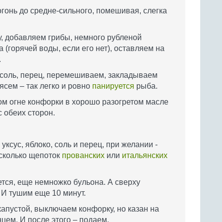
гонь до средне-сильного, помешивая, слегка
у, добавляем грибы, немного рубленой
 (горячей воды, если его нет), оставляем на
.
 соль, перец, перемешиваем, закладываем
ясем – так легко и ровно
панируется
рыба.
м огне конфорки в хорошо разогретом масле
 обеих сторон.
уксус, яблоко, соль и перец, при желании -
есколько щепоток
прованских
или
итальянских
тся, еще немножко бульона. А сверху
И тушим еще 10 минут.
пустой, выключаем конфорку, но казан на
цем. И после этого – подаем.