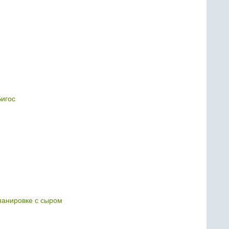
игос
панировке с сыром