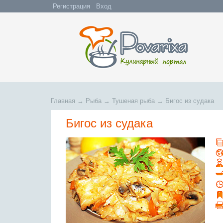
Регистрация
Вход
Главная
→
Рыба
→
Тушеная рыба
→
Бигос из судака
Бигос из судака