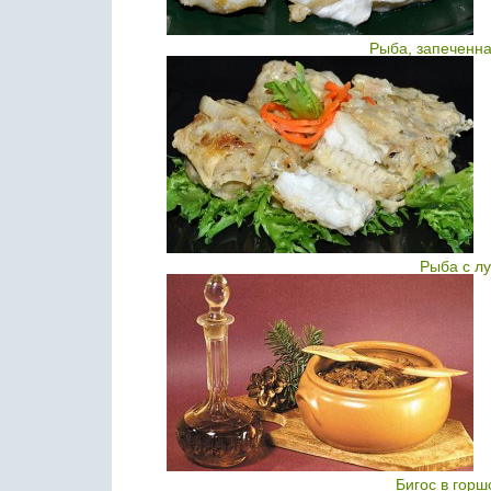
Рыба, запеченна
Рыба с л
Бигос в горш