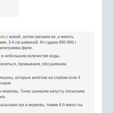
ле
с кожей, затем срезаем ее, а мякоть
ми, 3-4 см шириной. Из судака 800-900 г
килограмма филе.
ть в небольшом количестве воды.
розиться, промываем, обсушиваем,
ньоны, которые кипятим на слабом огне 4
резаем
и морковь. Тонко шинкуем капусту, посыпаем
ка.
асыпаем лук и морковь, томим 8-9 минут на