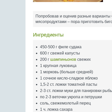
Попробовав и оценив разные варианты б
мясопродуктами – пора приготовить биго
Ингредиенты
450-500 г филе судака
600 г свежей капусты
200 г
шампиньонов
свежих
1 крупная луковица
1 морковь (больше средней)
1 сочное кисло-сладкое яблоко
1,5-2 ст. ложки томатной пасты
2-3 ст. ложки муки для панировки рыб
по 2-3 веточки укропа и петрушки
соль, свежемолотый перец
1 ч. ложка сахара