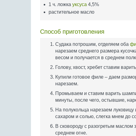
1 ч. ложка
уксуса
4,5%
растительное масло
Способ приготовления
Судака потрошим, отделяем оба
фи
нарезаем среднего размера кусочка
весом и получается в среднем пол
Голову, хвост, хребет ставим вари
Купили готовое филе – даем размо
нарезаем.
Промываем и ставим варить шампи
минуты, после чего, остывшие, на
На полукольца нарезаем луковицу 
сахаром и солью, слегка мнем до со
В сковороду с разогретым маслом з
среднем огне.