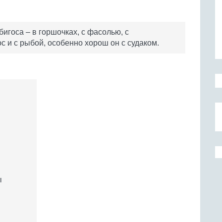
игоса – в горшочках, с фасолью, с
с и с рыбой, особенно хорош он с судаком.
ы