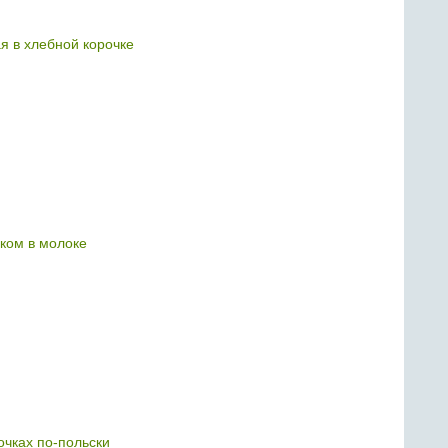
я в хлебной корочке
уком в молоке
очках по-польски