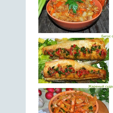
Бигос 
Жареный судак