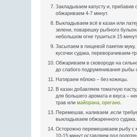
Закладываем капусту и, прибавив о
обжариваем 4-7 минут.
Выкладываем всё в казан или латк
зелени, поварешку рыбного бульона
небольшом огне тушиться 15 минут
Засыпаем в пищевой пакетик муку,
кусочки судака, переворачиваем-тр
Обжариваем в сковороде на сильно
до слабого подрумянивания рыбы с
Натираем яблоко – без кожицы.
В казан добавляем томатную пасту, 
для большего аромата и вкуса – н
трав или
майорана
,
орегано
.
Перемешав, наливаем ,если требуе
выкладываем обжаренного судака. 
Осторожно перемешиваем рыбу с ка
10-15 минут оставляем под полотен