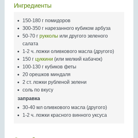
Бобовые
Ингредиенты
Яйца
150-180 г помидоров
Крупы
300-350 г нарезанного кубиком арбуза
50-70 г
рукколы
или другого зеленого
салата
1-2 ч. ложки оливкового масла (другого)
150 г
цуккини
(или мелкий кабачок)
100-130 г кубиков феты
20 орешков миндаля
2 ст. ложки рубленой зелени
соль по вкусу
заправка
30-40 мл оливкового масла (другого)
1-2 ч. ложки красного винного уксуса