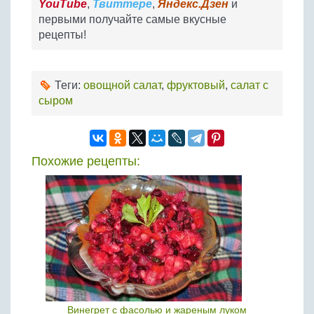
YouTube
,
Твиттере
,
Яндекс.Дзен
и
первыми получайте самые вкусные
рецепты!
Теги:
овощной салат
,
фруктовый
,
салат с
сыром
Похожие рецепты:
Винегрет с фасолью и жареным луком