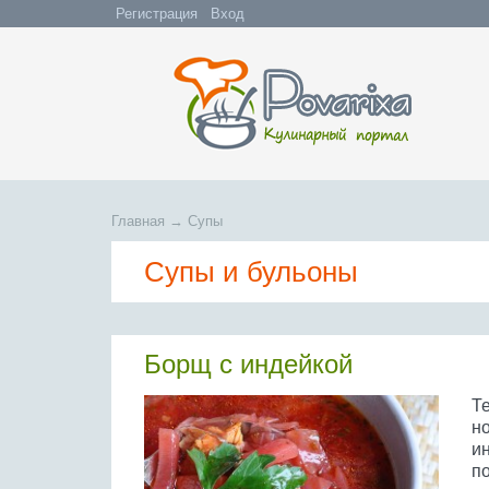
Регистрация
Вход
Главная
→
Супы
Супы и бульоны
Борщ с индейкой
Т
но
и
по