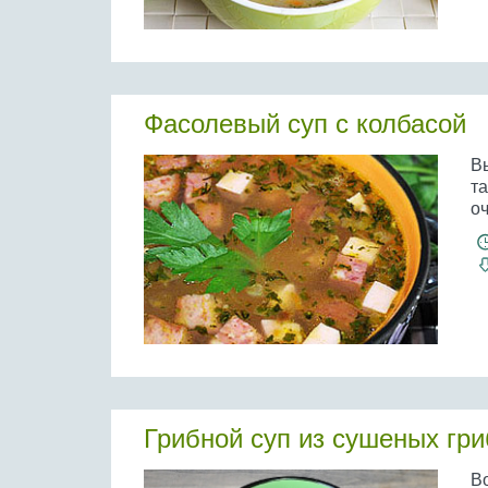
Фасолевый суп с колбасой
Вы
та
оч
Грибной суп из сушеных гр
В