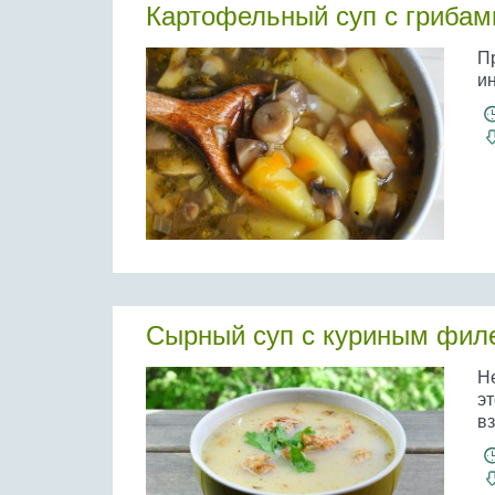
Картофельный суп с грибам
П
и
Сырный суп с куриным фил
Н
эт
в