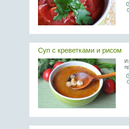
Суп с креветками и рисом
И
п