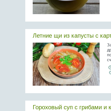
Летние щи из капусты с ка
За
д
п
сч
Гороховый суп с грибами и 