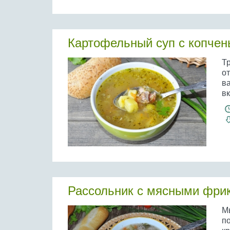
Картофельный суп с копче
Т
от
ва
вк
Рассольник с мясными фри
Мы
п