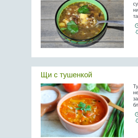
су
н
та
Щи с тушенкой
Т
н
з
б