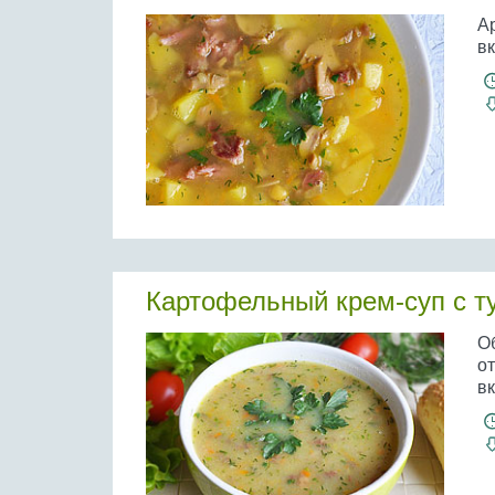
А
вк
Картофельный крем-суп с т
О
о
вк