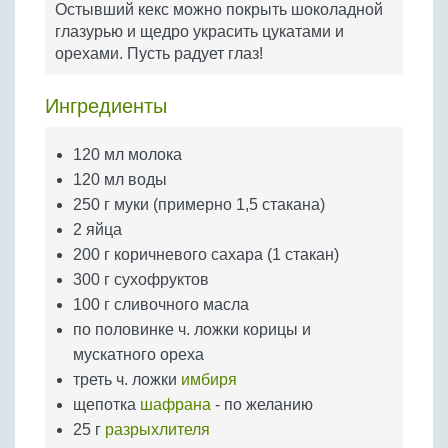
Остывший кекс можно покрыть шоколадной
Бобовые
глазурью и щедро украсить цукатами и
Яйца
орехами. Пусть радует глаз!
Крупы
Ингредиенты
120 мл молока
120 мл воды
250 г муки (примерно 1,5 стакана)
2 яйца
200 г коричневого сахара (1 стакан)
300 г сухофруктов
100 г сливочного масла
по половинке ч. ложки корицы и
мускатного ореха
треть ч. ложки
имбиря
щепотка
шафрана
- по желанию
25 г
разрыхлителя