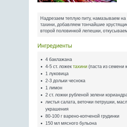
Надрезаем теплую питу, намазываем на 
тахини, добавляем тончайшие хрустящи
второй половинкой лепешки, откусываем
Ингредиенты
4 баклажана
4-5 ст. ложек
тахини
(паста из семени 
1 луковица
2-3 дольки чеснока
1 лимон
2 ст. ложки рубленой зелени кориандр
листья салата, веточки петрушки, мас
украшения
80-100 г варено-копченой грудинки
150 мл мясного бульона