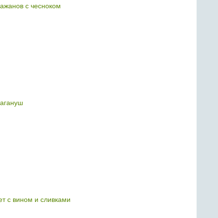
лажанов с чесноком
агануш
т с вином и сливками