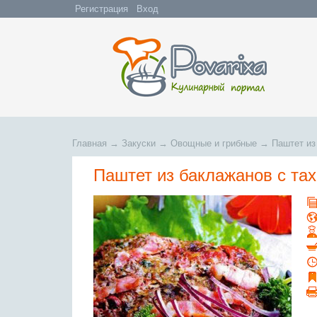
Регистрация
Вход
Главная
→
Закуски
→
Овощные и грибные
→
Паштет из
Паштет из баклажанов с та