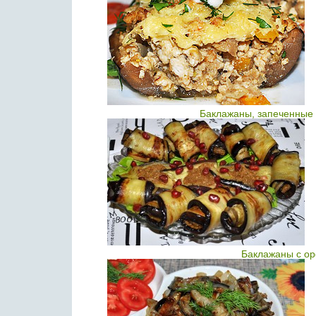
Баклажаны, запеченные
Баклажаны с ор