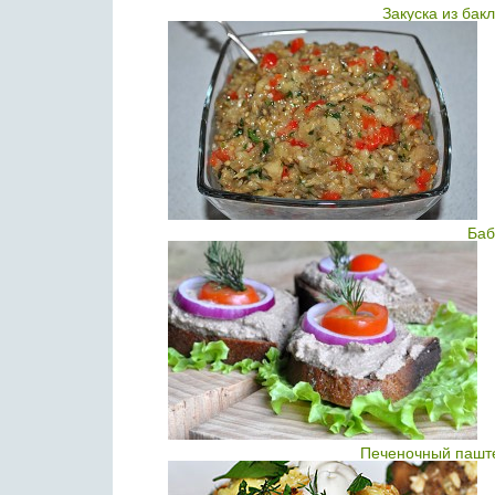
Закуска из бак
Баб
Печеночный паште