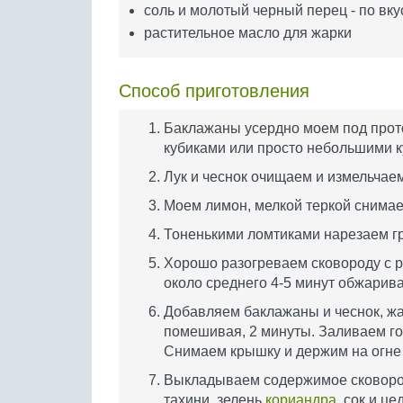
соль и молотый черный перец - по вку
растительное масло для жарки
Способ приготовления
Баклажаны усердно моем под прот
кубиками или просто небольшими к
Лук и чеснок очищаем и измельчаем
Моем лимон, мелкой теркой снимае
Тоненькими ломтиками нарезаем гр
Хорошо разогреваем сковороду с р
около среднего 4-5 минут обжарив
Добавляем баклажаны и чеснок, жа
помешивая, 2 минуты. Заливаем го
Снимаем крышку и держим на огне 
Выкладываем содержимое сковород
тахини, зелень
кориандра
, сок и ц