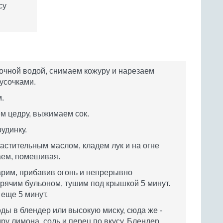
су
очной водой, снимаем кожуру и нарезаем
усочками.
.
м цедру, выжимаем сок.
удинку.
астительным маслом, кладем лук и на огне
аем, помешивая.
рим, прибавив огонь и непрерывно
рячим бульоном, тушим под крышкой 5 минут.
еще 5 минут.
ы в блендер или высокую миску, сюда же -
едру лимона, соль и перец по вкусу. Блендер