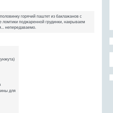
половинку горячий паштет из баклажанов с
е ломтики поджаренной грудинки, накрываем
... непередаваемо.
кунжута)
а
лины для