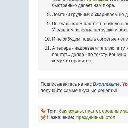
быстренько делает нам пюре.
Ломтики грудинки обжариваем на до
Выкладываем паштет на блюдо с лис
Украшаем зеленью петрушки и пол
И не забудем подать согретые леп
А теперь - надрезаем теплую питу
паштет... далее - по тексту. Конечн
кому что нравится.
Подписывайтесь на нас
Вконтакте
,
Yo
получайте самые вкусные рецепты!
Теги:
баклажаны
,
паштет
,
овощные за
Назначение:
праздничный стол