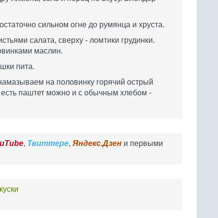
статочно сильном огне до румянца и хруста.
тьями салата, сверху - ломтики грудинки.
овинками маслин.
ешки пита.
, намазываем на половинку горячий острый
о, есть паштет можно и с обычным хлебом -
uTube
,
Твиттере
,
Яндекс.Дзен
и первыми
куски