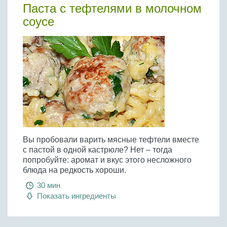
Бобовые
Паста с тефтелями в молочном
соусе
Яйца
Крупы
Вы пробовали варить мясные тефтели вместе
с пастой в одной кастрюле? Нет – тогда
попробуйте: аромат и вкус этого несложного
блюда на редкость хороши.
30 мин
Показать ингредиенты