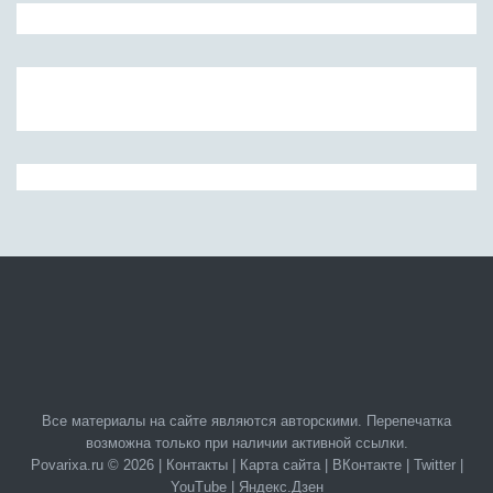
Все материалы на сайте являются авторскими. Перепечатка
возможна только при наличии активной ссылки.
Povarixa.ru © 2026 |
Контакты
|
Карта сайта
|
ВКонтакте
|
Twitter
|
YouTube
|
Яндекс.Дзен