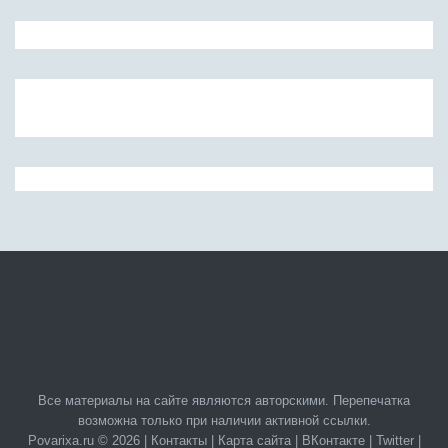
Все материалы на сайте являются авторскими. Перепечатка
возможна только при наличии активной ссылки.
Povarixa.ru © 2026 |
Контакты
|
Карта сайта
|
ВКонтакте
|
Twitter
|