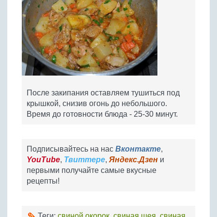
После закипания оставляем тушиться под
крышкой, снизив огонь до небольшого.
Время до готовности блюда - 25-30 минут.
Подписывайтесь на нас
Вконтакте
,
YouTube
,
Твиттере
,
Яндекс.Дзен
и
первыми получайте самые вкусные
рецепты!
Теги:
свиной окорок
,
свиная шея
,
свиная