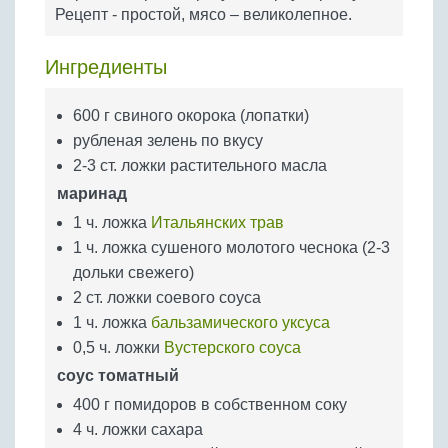
Бобовые
Рецепт - простой, мясо – великолепное.
Яйца
Ингредиенты
Крупы
600 г свиного окорока (лопатки)
рубленая зелень по вкусу
2-3 ст. ложки растительного масла
маринад
1 ч. ложка
Итальянских трав
1 ч. ложка сушеного молотого чеснока (2-3
дольки свежего)
2 ст. ложки соевого соуса
1 ч. ложка
бальзамического уксуса
0,5 ч. ложки
Вустерского соуса
соус томатный
400 г помидоров в собственном соку
4 ч. ложки сахара