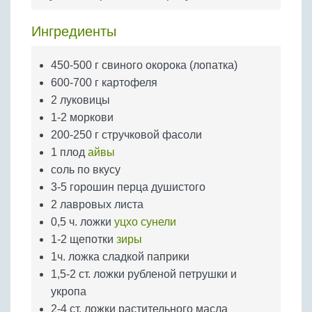
Бобовые
Яйца
Ингредиенты
Крупы
450-500 г свиного окорока (лопатка)
600-700 г картофеля
2 луковицы
1-2 моркови
200-250 г стручковой фасоли
1 плод
айвы
соль по вкусу
3-5 горошин перца душистого
2 лавровых листа
0,5 ч. ложки
уцхо сунели
1-2 щепотки
зиры
1ч. ложка сладкой паприки
1,5-2 ст. ложки рубленой петрушки и
укропа
2-4 ст. ложки растительного масла