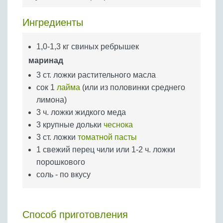
Бобовые
Яйца
Ингредиенты
Крупы
1,0-1,3 кг свиных ребрышек
маринад
3 ст. ложки растительного масла
сок 1
лайма
(или из половинки среднего
лимона)
3 ч. ложки жидкого меда
3 крупные дольки
чеснока
3 ст. ложки
томатной пасты
1 свежий перец чили или 1-2 ч. ложки
порошкового
соль - по вкусу
Способ приготовления