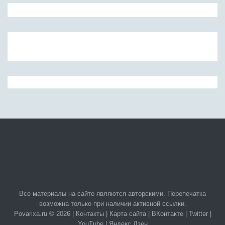
Все материалы на сайте являются авторскими. Перепечатка
возможна только при наличии активной ссылки.
Povarixa.ru © 2026 |
Контакты
|
Карта сайта
|
ВКонтакте
|
Twitter
|
YouTube
|
Яндекс.Дзен