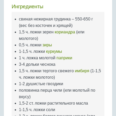
Бобовые
Ингредиенты
Яйца
Крупы
свиная нежирная грудинка – 550-650 г
(вес без косточек и хрящей)
1,5 ч. ложки зерен
кориандра
(или
молотого)
0,5 ч. ложки
зиры
1-1,5 ч. ложки
куркумы
1 ч. ложка молотой
паприки
3-4 дольки чеснока
1,5 ч. ложки тертого свежего
имбиря
(1-1,5
ч. ложки молотого)
1-2 душистые гвоздики
половинка перца чили (или молотый по
вкусу)
1,5-2 ст. ложки растительного масла
1-1,5 ч. ложки соли