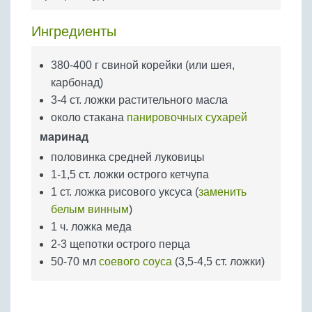
Бобовые
Яйца
Ингредиенты
Крупы
380-400 г свиной корейки (или шея,
карбонад)
3-4 ст. ложки растительного масла
около стакана
панировочных сухарей
маринад
половинка средней луковицы
1-1,5 ст. ложки острого кетчупа
1 ст. ложка рисового уксуса (
заменить
белым винным
)
1 ч. ложка меда
2-3 щепотки острого перца
50-70 мл
соевого соуса
(3,5-4,5 ст. ложки)