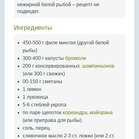
Бобовые
нежирной белой рыбой – рецепт не
подведет.
Яйца
Крупы
Ингредиенты
450-500 г филе минтая (другой белой
рыбы)
300-400 г капусты
брокколи
200 г консервированных
шампиньонов
(или 300 г свежих)
00-150 г сметаны
1 лимон
1 луковица
5-6 стеблей укропа
по паре щепоток
кориандра
,
майорана
(или приправа для рыбы)
соль, перец
сливочное масло 2-3 ст. ложки (или 2 ст.