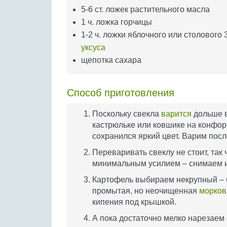
5-6 ст. ложек растительного масла
1 ч. ложка горчицы
1-2 ч. ложки яблочного или столового 
уксуса
щепотка сахара
Способ приготовления
Поскольку свекла
варится
дольше в
кастрюльке или ковшике на конфорк
сохранился яркий цвет. Варим пос
Переваривать свеклу не стоит, так 
минимальным усилием – снимаем и
Картофель выбираем некрупный – б
промытая, но неочищенная
морков
кипения под крышкой.
А пока достаточно мелко нарезаем