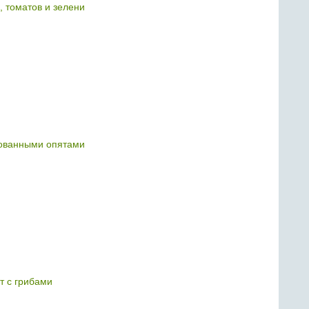
, томатов и зелени
ованными опятами
т с грибами