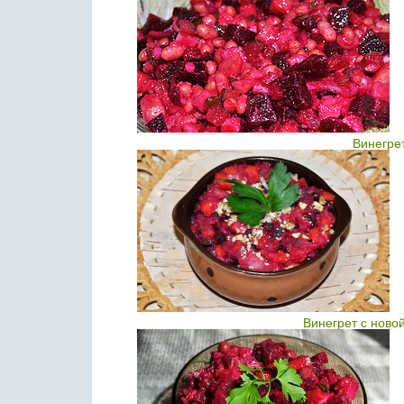
Винегре
Винегрет с ново