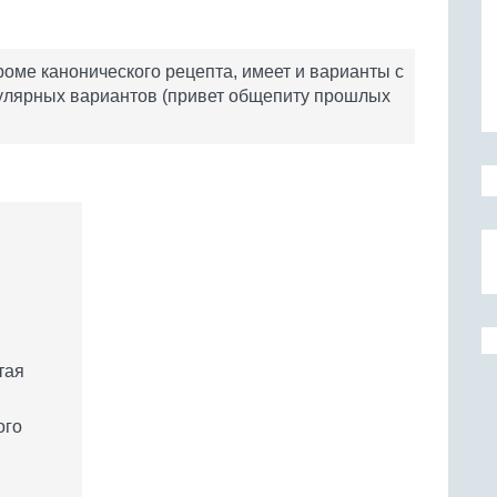
оме канонического рецепта, имеет и варианты с
улярных вариантов (привет общепиту прошлых
тая
ого