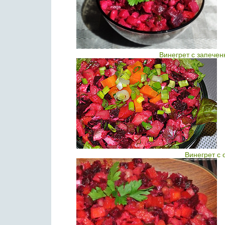
Винегрет с запече
Винегрет с