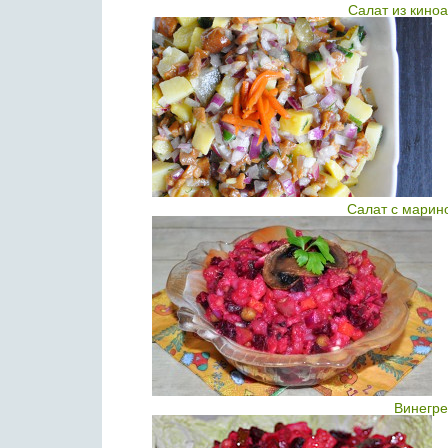
Салат из киноа
Салат с марин
Винегре