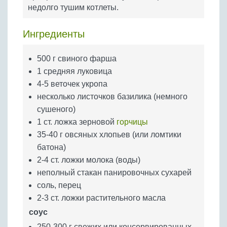
Бобовые
недолго тушим котлеты.
Яйца
Ингредиенты
Крупы
500 г свиного фарша
1 средняя луковица
4-5 веточек укропа
несколько листочков базилика (немного
сушеного)
1 ст. ложка зерновой
горчицы
35-40 г овсяных хлопьев (или ломтики
батона)
2-4 ст. ложки молока (воды)
неполный стакан панировочных сухарей
соль, перец
2-3 ст. ложки растительного масла
соус
250-300 г свежих или консервированных