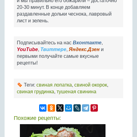
и мы правильно его обжарили – достаточно
20-30 минут. В конце добавляем
раздавленные дольки чеснока, лавровый
лист и зелень.
Подписывайтесь на нас
Вконтакте
,
YouTube
,
Твиттере
,
Яндекс.Дзен
и
первыми получайте самые вкусные
рецепты!
Теги:
свиная лопатка
,
свиной окорок
,
свиная грудинка
,
тушеная свинина
Похожие рецепты: