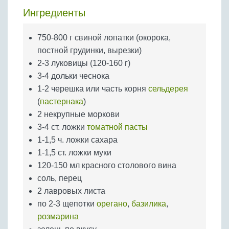
Бобовые
Ингредиенты
Яйца
Крупы
750-800 г свиной лопатки (окорока,
постной грудинки, вырезки)
2-3 луковицы (120-160 г)
3-4 дольки чеснока
1-2 черешка или часть корня
сельдерея
(
пастернака
)
2 некрупные моркови
3-4 ст. ложки
томатной пасты
1-1,5 ч. ложки сахара
1-1,5 ст. ложки муки
120-150 мл красного столового вина
соль, перец
2 лавровых листа
по 2-3 щепотки
орегано
,
базилика
,
розмарина