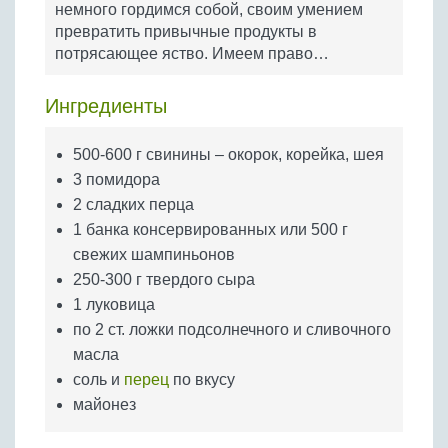
немного гордимся собой, своим умением
Бобовые
превратить привычные продукты в
Яйца
потрясающее яство. Имеем право…
Крупы
Ингредиенты
500-600 г свинины – окорок, корейка, шея
3 помидора
2 сладких перца
1 банка консервированных или 500 г
свежих шампиньонов
250-300 г твердого сыра
1 луковица
по 2 ст. ложки подсолнечного и сливочного
масла
соль и
перец
по вкусу
майонез