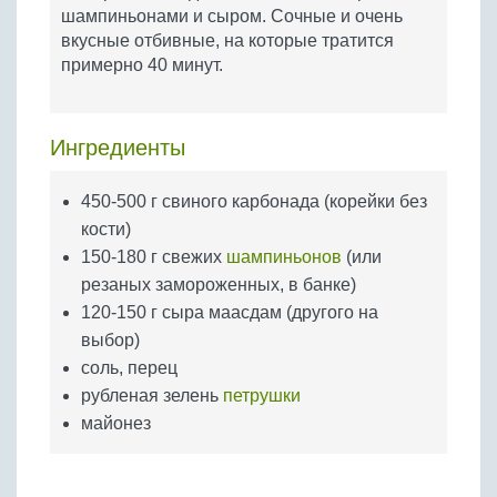
Бобовые
шампиньонами и сыром. Сочные и очень
вкусные отбивные, на которые тратится
Яйца
примерно 40 минут.
Крупы
Ингредиенты
450-500 г свиного карбонада (корейки без
кости)
150-180 г свежих
шампиньонов
(или
резаных замороженных, в банке)
120-150 г сыра маасдам (другого на
выбор)
соль, перец
рубленая зелень
петрушки
майонез