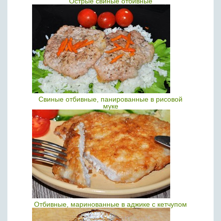
Острые свиные отбивные
Свиные отбивные, панированные в рисовой
муке
Отбивные, маринованные в аджике с кетчупом