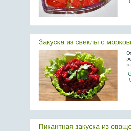
Закуска из свеклы с морко
Ос
ре
жг
Пикантная закуска из овощ