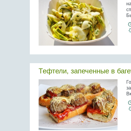
н
с
Бы
Тефтели, запеченные в баге
Го
з
В