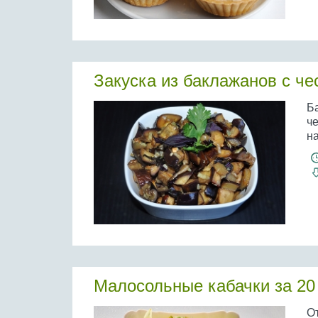
Закуска из баклажанов с ч
Б
ч
на
Малосольные кабачки за 20
О