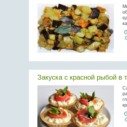
М
о
ед
ка
Закуска с красной рыбой в 
С
р
г
кр