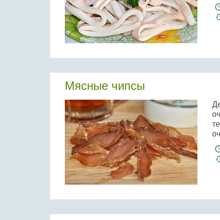
Мясные чипсы
Д
о
те
оч