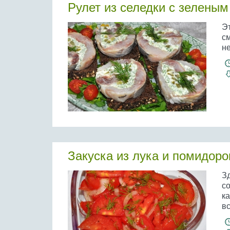
Рулет из селедки с зелены
Эт
см
н
Закуска из лука и помидоро
З
с
ка
вс