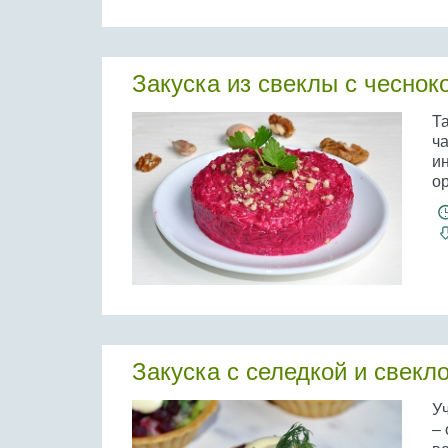
Закуска из свеклы с чеснок
Та
ча
ин
ор
Закуска с селедкой и свекл
У
– 