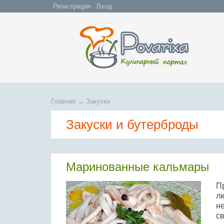
Регистрация
Вход
Главная
→
Закуски
Закуски и бутерброды
Маринованные кальмары
Пр
л
н
с