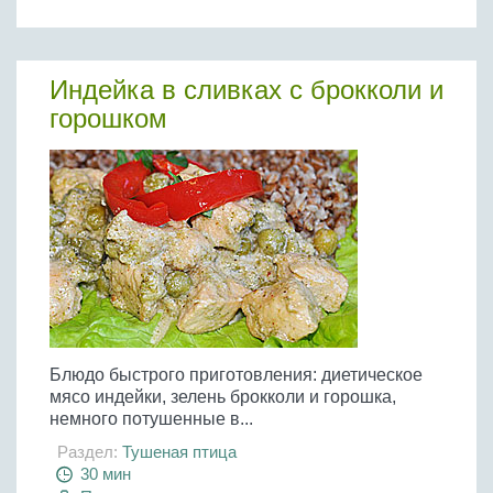
Бобовые
Яйца
Крупы
Индейка в сливках с брокколи и
горошком
Блюдо быстрого приготовления: диетическое
мясо индейки, зелень брокколи и горошка,
немного потушенные в...
Раздел:
Тушеная птица
30 мин