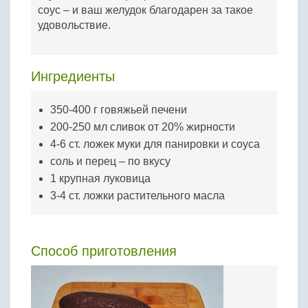
Бобовые
соус – и ваш желудок благодарен за такое
удовольствие.
Яйца
Крупы
Ингредиенты
350-400 г говяжьей печени
200-250 мл сливок от 20% жирности
4-6 ст. ложек муки для панировки и соуса
соль и перец – по вкусу
1 крупная луковица
3-4 ст. ложки растительного масла
Способ приготовления