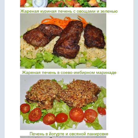
Жареная куриная печень с овощами и зеленью
Жареная печень в соево-имбирном маринаде
Печень в йогурте и овсяной панировке