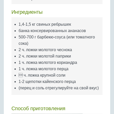
Бобовые
Яйца
Ингредиенты
Крупы
1,4-1,5 кг свиных ребрышек
банка консервированных ананасов
500-700 г барбекю-соуса (или томатного
сока)
2 ч. ложки молотого чеснока
2 ч. ложки молотой паприки
1 ч. ложка молотого кориандра
1 ч. ложка молотого перца
 ч. ложка крупной соли
1-2 щепотки кайенского перца
(перец и соль отрегулируйте на свой вкус)
Способ приготовления