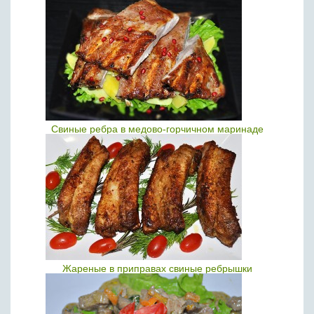
Свиные ребра в медово-горчичном маринаде
Жареные в приправах свиные ребрышки