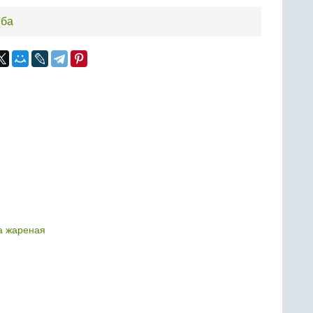
ыба
а жареная