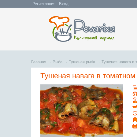
Регистрация
Вход
Главная
→
Рыба
→
Тушеная рыба
→
Тушеная навага в 
Тушеная навага в томатном