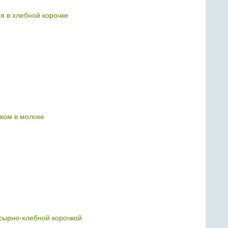
я в хлебной корочке
уком в молоке
 сырно-хлебной корочкой