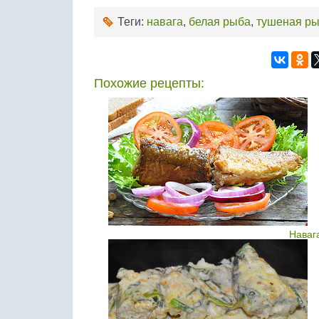
Теги:
навага
,
белая рыба
,
тушеная р
Похожие рецепты:
Наваг