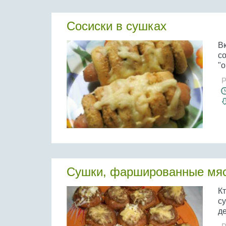
Сосиски в сушках
Вк
со
"о
Р
Сушки, фаршированные мя
К
с
де