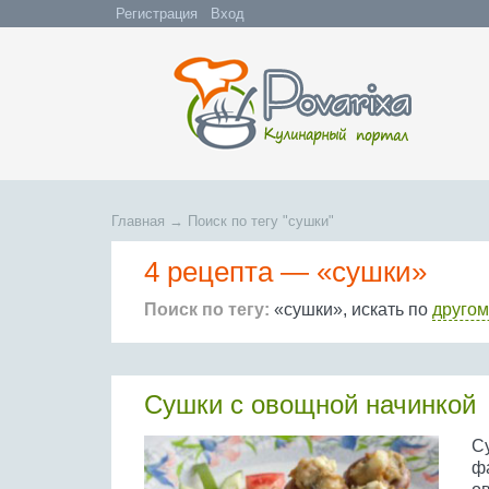
Регистрация
Вход
Главная
→
Поиск по тегу "сушки"
4 рецепта —
«сушки»
Поиск по тегу:
«сушки», искать по
другом
Сушки с овощной начинкой
С
ф