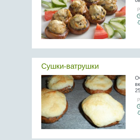
ов
Р
Сушки-ватрушки
О
вк
25
Р