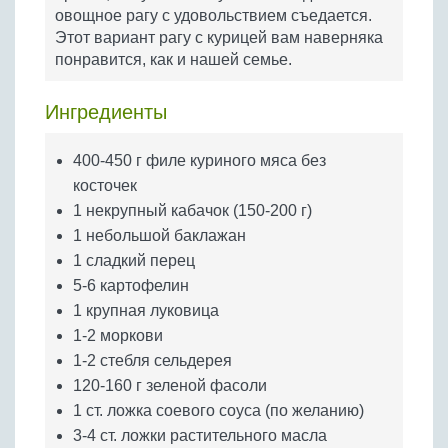
Бобовые
овощное рагу с удовольствием съедается.
Этот вариант рагу с курицей вам наверняка
Яйца
понравится, как и нашей семье.
Крупы
Ингредиенты
400-450 г филе куриного мяса без
косточек
1 некрупный кабачок (150-200 г)
1 небольшой баклажан
1 сладкий перец
5-6 картофелин
1 крупная луковица
1-2 моркови
1-2 стебля сельдерея
120-160 г зеленой фасоли
1 ст. ложка соевого соуса (по желанию)
3-4 ст. ложки растительного масла