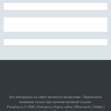
Все материалы на сайте являются авторскими. Перепечатка
возможна только при наличии активной ссылки.
Povarixa.ru © 2026 |
Контакты
|
Карта сайта
|
ВКонтакте
|
Twitter
|