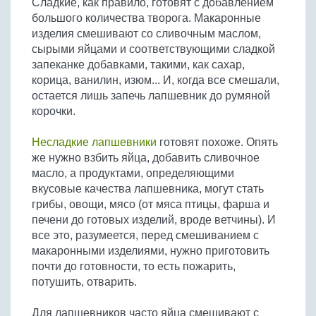
Сладкие, как правило, готовят с добавлением
Бобовые
большого количества творога. Макаронные
Яйца
изделия смешивают со сливочным маслом,
сырыми яйцами и соответствующими сладкой
Крупы
запеканке добавками, такими, как сахар,
корица, ванилин, изюм... И, когда все смешали,
остается лишь запечь лапшевник до румяной
корочки.
Несладкие лапшевники
готовят похоже. Опять
же нужно взбить яйца, добавить сливочное
масло, а продуктами, определяющими
вкусовые качества лапшевника, могут стать
грибы, овощи, мясо (от мяса птицы, фарша и
печени до готовых изделий, вроде ветчины). И
все это, разумеется, перед смешиванием с
макаронными изделиями, нужно приготовить
почти до готовности, то есть пожарить,
потушить, отварить.
Для лапшевников часто яйца смешивают с