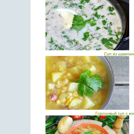
Суп из шампин
Гороховый суп с к