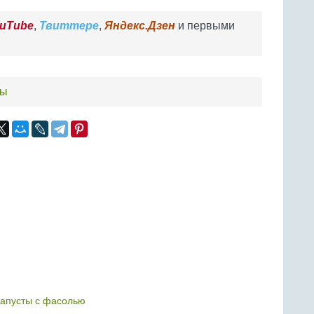
uTube
,
Твиттере
,
Яндекс.Дзен
и первыми
пы
капусты с фасолью