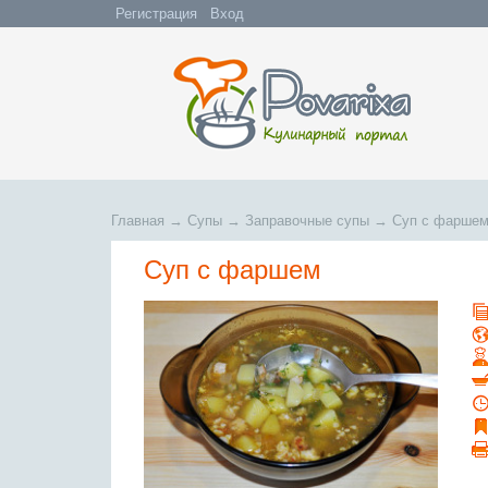
Регистрация
Вход
Главная
→
Супы
→
Заправочные супы
→
Суп с фарше
Суп с фаршем