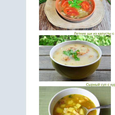
Летние щи из капусты 
Сырный суп с ку