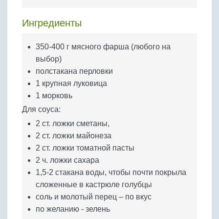
Бобовые
Яйца
Ингредиенты
Крупы
350-400 г мясного фарша (любого на
выбор)
полстакана перловки
1 крупная луковица
1 морковь
Для соуса:
2 ст. ложки сметаны,
2 ст. ложки майонеза
2 ст. ложки томатной пасты
2 ч. ложки сахара
1,5-2 стакана воды, чтобы почти покрыла
сложенные в кастрюле голубцы
соль и молотый перец – по вкус
по желанию - зелень