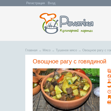
Регистрация
Вход
Главная
→
Мясо
→
Тушеное мясо
→
Овощное рагу с го
Овощное рагу с говядиной