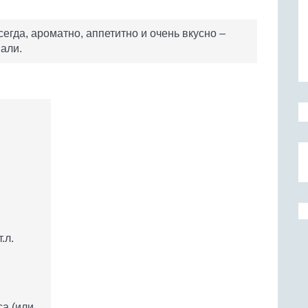
егда, ароматно, аппетитно и очень вкусно –
али.
.л.
са (или