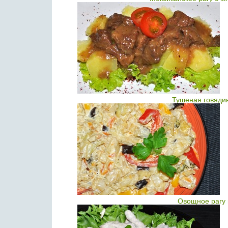
Тушеная говядин
Овощное рагу 