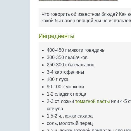
Что говорить об известном блюде? Как вс
какой бы набор овощей мы не использов
Ингредиенты
400-450 г мякоти говядины
300-350 г кабачков
250-300 г баклажанов
3-4 картофелины
100 г лука
90-100 г моркови
1-2 сладких перца
2-3 ст. ложки
томатной пасты
или 4-5 ст
кетчупа
1,5-2 ч. ложки сахара
соль, молотый перец
2-3 ч. ложки готовой приправы для мя