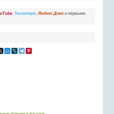
uTube
,
Твиттере
,
Яндекс.Дзен
и первыми
мясным фаршем и фасолью