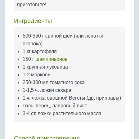
Бобовые
приготовьте!
Яйца
Ингредиенты
Крупы
500-550 г свиной шеи (или лопатки,
окорока)
1 кг картофеля
150 г
шампиньонов
1 крупная луковица
1-2 моркови
250-300 мл томатного сока
1-1,5 ч. ложки сахара
1 ч. ложка овощной Вегеты (др. приправы)
соль, перец, лавровый лист
3-4 ст. ложки растительного масла
Способ приготовления