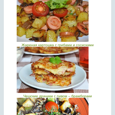
Жареная картошка с грибами и сосисками
Чешские драники с пивом – брамбораки