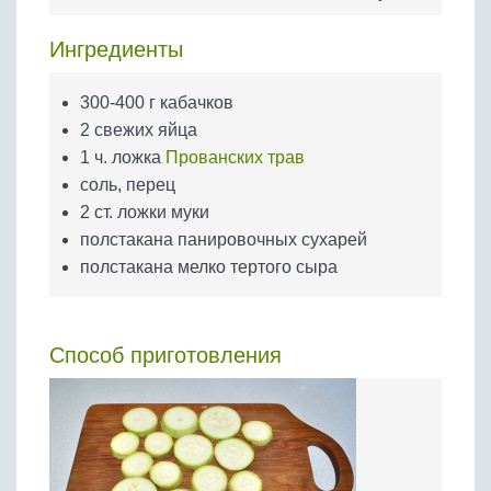
Бобовые
Яйца
Ингредиенты
Крупы
300-400 г кабачков
2 свежих яйца
1 ч. ложка
Прованских трав
соль, перец
2 ст. ложки муки
полстакана панировочных сухарей
полстакана мелко тертого сыра
Способ приготовления