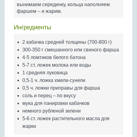
Бобовые
вынимаем серединку, кольца наполняем
фаршем – и жарим.
Яйца
Крупы
Ингредиенты
2 кабачка средней толщины (700-800 г)
300-350 г смешанного или свиного фарша
4-5 ломтиков белого батона
5-7 ст. ложек молока или воды
1 средняя луковица
0,5-1 ч. ложка хмели-сунели
0,5 ч. ложки приправы для фарша
соль и перец – по вкусу
мука для панировки кабачков
немного рубленой зелени
5-6 ст. ложек растительного масла для
жарки