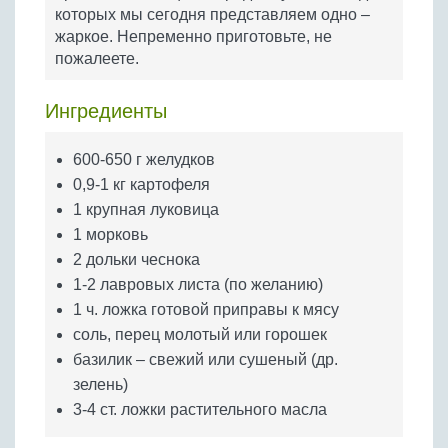
Бобовые
которых мы сегодня представляем одно –
жаркое. Непременно приготовьте, не
Яйца
пожалеете.
Крупы
Ингредиенты
600-650 г желудков
0,9-1 кг картофеля
1 крупная луковица
1 морковь
2 дольки чеснока
1-2 лавровых листа (по желанию)
1 ч. ложка готовой приправы к мясу
соль, перец молотый или горошек
базилик – свежий или сушеный (др.
зелень)
3-4 ст. ложки растительного масла