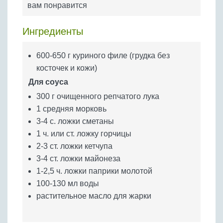
вам понравится
Бобовые
Яйца
Ингредиенты
Крупы
600-650 г куриного филе (грудка без
косточек и кожи)
Для соуса
300 г очищенного репчатого лука
1 средняя морковь
3-4 с. ложки сметаны
1 ч. или ст. ложку горчицы
2-3 ст. ложки кетчупа
3-4 ст. ложки майонеза
1-2,5 ч. ложки паприки молотой
100-130 мл воды
растительное масло для жарки