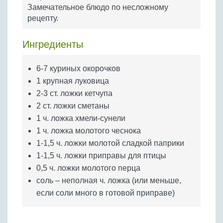
Бобовые
Замечательное блюдо по несложному
рецепту.
Яйца
Крупы
Ингредиенты
6-7 куриных окорочков
1 крупная луковица
2-3 ст. ложки кетчупа
2 ст. ложки сметаны
1 ч. ложка хмели-сунели
1 ч. ложка молотого чеснока
1-1,5 ч. ложки молотой сладкой паприки
1-1,5 ч. ложки приправы для птицы
0,5 ч. ложки молотого перца
соль – неполная ч. ложка (или меньше,
если соли много в готовой приправе)