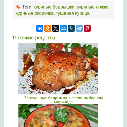
Теги:
куриные бедрышки
,
куриные ножки
,
куриные окорочка
,
тушеная курица
Похожие рецепты:
Запеченные бедрышки в соево-имбирном
маринаде