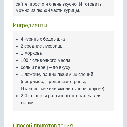
Бобовые
сайте: просто и очень вкусно. И готовить
можно из любой части курицы.
Яйца
Крупы
Ингредиенты
4 куриных бедрышка
2 средние луковицы
1 морковь
100 г сливочного масла
соль и перец – по вкусу
1 ложечку ваших любимых специй
(например, Прованские травы,
Итальянские или хмели-сунели, другие)
2-3 ст. ложки растительного масла для
жарки
Способ приготовления