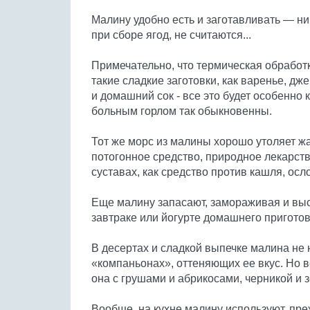
Малину удобно есть и заготавливать — ни
при сборе ягод, не считаются...
Примечательно, что термическая обработк
такие сладкие заготовки, как варенье, дж
и домашний сок - все это будет особенно 
больным горлом так обыкновенны.
Тот же морс из малины хорошо утоляет жа
потогонное средство, природное лекарств
суставах, как средство против кашля, ос
Еще малину запасают, замораживая и выс
завтраке или йогурте домашнего пригото
В десертах и сладкой выпечке малина не
«компаньонах», оттеняющих ее вкус. Но в
она с грушами и абрикосами, черникой и 
Вообще, на кухне малину используют, преж