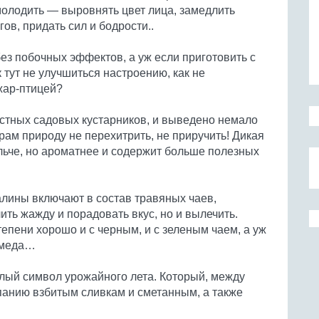
олодить — выровнять цвет лица, замедлить
ов, придать сил и бодрости..
з побочных эффектов, а уж если приготовить с
к тут не улучшиться настроению, как не
жар-птицей?
стных садовых кустарников, и выведено немало
нерам природу не перехитрить, не приручить! Дикая
ельче, но ароматнее и содержит больше полезных
малины включают в состав травяных чаев,
ить жажду и порадовать вкус, но и вылечить.
епени хорошо и с черным, и с зеленым чаем, а уж
у меда…
ый символ урожайного лета. Который, между
мпанию взбитым сливкам и сметанным, а также