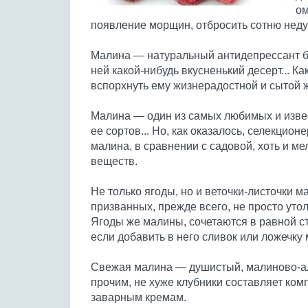
ом
появление морщин, отбросить сотню недуг
Малина — натуральный антидепрессант бе
ней какой-нибудь вкусненький десерт... Ка
вспорхнуть ему жизнерадостной и сытой 
Малина — один из самых любимых и изве
ее сортов... Но, как оказалось, селекцио
малина, в сравнении с садовой, хоть и м
веществ.
Не только ягоды, но и веточки-листочки 
призванных, прежде всего, не просто утол
Ягоды же малины, сочетаются в равной ст
если добавить в него сливок или ложечк
Свежая малина — душистый, малиново-ал
прочим, не хуже клубники составляет ко
заварным кремам.