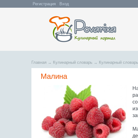
Регистрация
Вход
Главная
→
Кулинарный словарь
→
Кулинарный словарь
Малина
На
ра
со
из
за
Ма
де