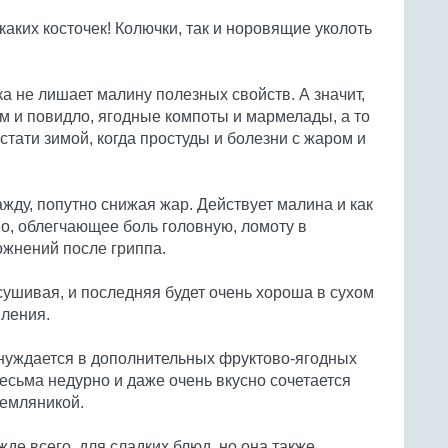
каких косточек! Колючки, так и норовящие уколоть
а не лишает малину полезных свойств. А значит,
ем и повидло, ягодные компоты и мармелады, а то
кстати зимой, когда простуды и болезни с жаром и
жду, попутно снижая жар. Действует малина и как
о, облегчающее боль головную, ломоту в
ложнений после гриппа.
ушивая, и последняя будет очень хороша в сухом
вления.
 нуждается в дополнительных фруктово-ягодных
есьма недурно и даже очень вкусно сочетается
земляникой.
де всего, для сладких блюд, но она также